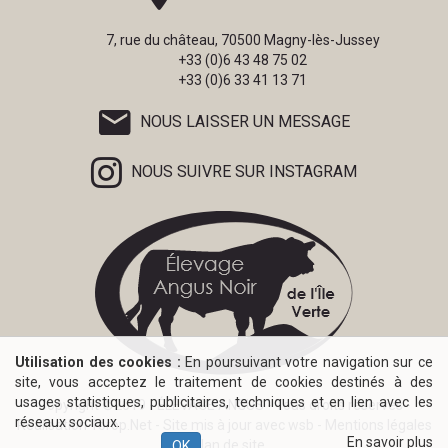
7, rue du château, 70500 Magny-lès-Jussey
+33 (0)6 43 48 75 02
+33 (0)6 33 41 13 71
NOUS LAISSER UN MESSAGE
NOUS SUIVRE SUR INSTAGRAM
Utilisation des cookies :
En poursuivant votre navigation sur ce
site, vous acceptez le traitement de cookies destinés à des
usages statistiques, publicitaires, techniques et en lien avec les
Copyright ©2019 - ÉLEVAGE ANGUS - Tous droits réservés -
réseaux sociaux.
Réalisation
Torop.Net
- Site mis à jour avec
wsb
-
Mentions légales
En savoir plus
-
Plan de site
OK