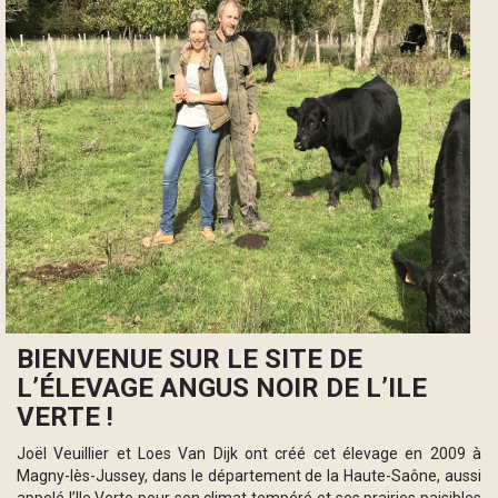
BIENVENUE SUR LE SITE DE
L’ÉLEVAGE ANGUS NOIR DE L’ILE
VERTE !
Joël Veuillier et Loes Van Dijk ont créé cet élevage en 2009 à
Magny-lès-Jussey, dans le département de la Haute-Saône, aussi
appelé l’Ile Verte pour son climat tempéré et ses prairies paisibles